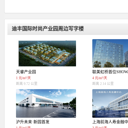
迪丰国际时尚产业园周边写字楼
天睿产业园
联美虹桥首位SHOW
1 元/m²/天
4 元/m²/天
距离 9.72 公里
距离 2.14 公里
沪升未来·新园首发
上海前海人寿金融