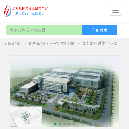
>
>
迪丰国际时尚产业园
虹桥商务区
青浦徐泾/西虹桥写字楼出租赁