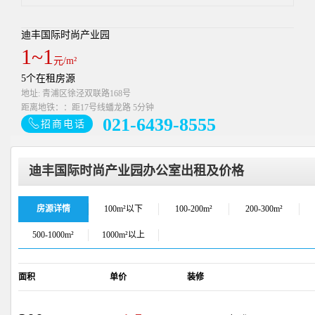
迪丰国际时尚产业园
1~1
元/m²
5个在租房源
地址: 青浦区徐泾双联路168号
距离地铁：：距17号线蟠龙路 5分钟
021-6439-8555
招商电话
迪丰国际时尚产业园办公室出租及价格
房源详情
100m²以下
100-200m²
200-300m²
500-1000m²
1000m²以上
面积
单价
装修