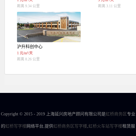
1 元/m²/天
3 元/m²/天
距离 9.34 公里
距离 3.11 公里
沪升科创中心
1 元/m²/天
距离 8.26 公里
Copyright © 2015 - 2019 上海延兴房地产顾问有限公司是
虹桥商务区
专业
的
虹桥写字楼
网络平台,提供
虹桥商务区写字楼
,
虹桥火车站写字楼
租赁服