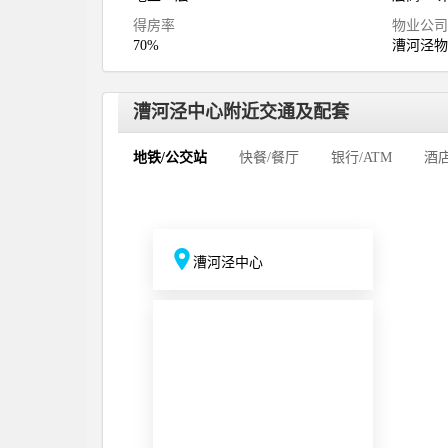
得房率
物业公
70%
漕河泾
漕河泾中心附近交通及配套
地铁/公交站
快餐/餐厅
银行/ATM
酒
漕河泾中心