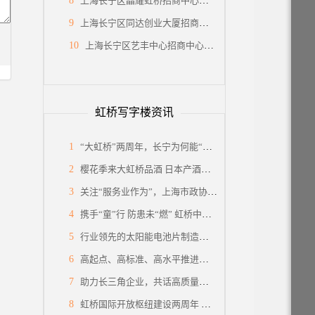
8
上海长宁区晶耀虹桥招商中心招商租赁综合评估报告：企业选址决策深度分析
9
上海长宁区同达创业大厦招商中心招商租赁综合评估报告：企业选址决策深度分析
10
上海长宁区艺丰中心招商中心招商租赁综合评估报告：企业选址决策深度分析
虹桥写字楼资讯
1
“大虹桥”两周年，长宁为何能“小身材”有大作为？
2
樱花季来大虹桥品酒 日本产酒类BtoB商贸洽谈会在虹桥品汇举办
3
关注“服务业作为”，上海市政协来到虹桥开展“内需潜力”课题调研
4
携手“童”行 防患未“燃” 虹桥中心消防救援站开展“消防站开放日”活动
5
行业领先的太阳能电池片制造商，上海总部落户大虹桥
6
高起点、高标准、高水平推进虹桥前湾蓝图落地 前湾片区规划建设实施总控平台启动成果征询
7
助力长三角企业，共话高质量发展，“虹桥财经汇”在虹桥国际中央商务区嘉定片区举办
8
虹桥国际开放枢纽建设两周年 一座全国法律服务新地标正在这里崛起