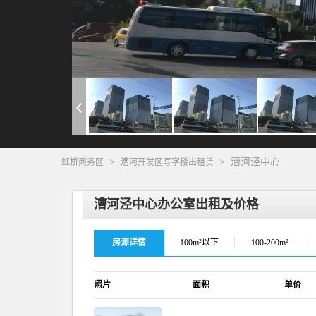
>
>
漕河泾中心
虹桥商务区
漕河开发区写字楼出租赁
漕河泾中心办公室出租及价格
房源详情
100m²以下
100-200m²
照片
面积
单价