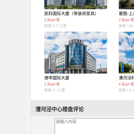
凯科国际大厦（带装修家具）
寰图-上
3 元/m²/天
3 元/m²/
距离 0.72 公里
距离 3.4
燎申国际大厦
漕河泾
2 元/m²/天
4 元/m²/
距离 2.1 公里
距离 1.8
漕河泾中心楼盘评论