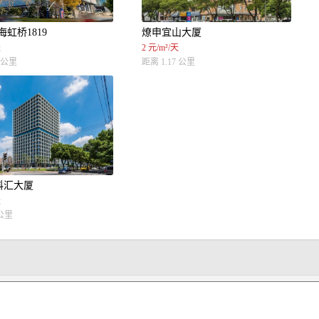
海虹桥1819
燎申宜山大厦
天
2 元/m²/天
8 公里
距离 1.17 公里
科汇大厦
天
 公里