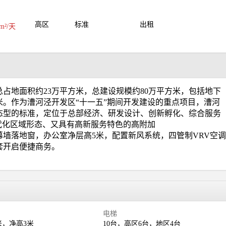
高区
标准
出租
m²/天
占地面积约23万平方米，总建设规模约80万平方米，包括地下
方米。作为漕河泾开发区“十一五”期间开发建设的重点项目，漕河
态型的标准，定位于总部经济、研发设计、创新孵化、综合服务
代化区域形态、又具有高新服务特色的高附加
幕墙落地窗，办公室净层高5米，配置新风系统，四管制VRV空调
套开启便捷商务。
电梯
5米，净高3米
10台，高区6台，地区4台