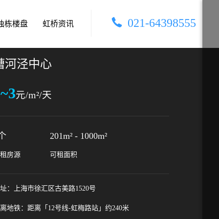
021-64398555
独栋楼盘
虹桥资讯
漕河泾中心
3~3
元/m²/天
个
201m²
-
1000m²
租房源
可租面积
址：上海市徐汇区古美路1520号
离地铁：距离「12号线-虹梅路站」约240米