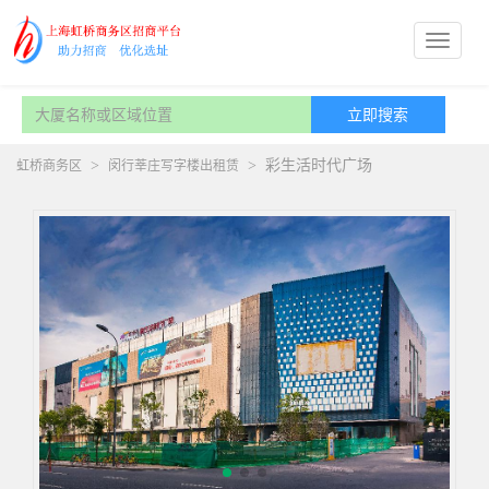
>
>
彩生活时代广场
虹桥商务区
闵行莘庄写字楼出租赁