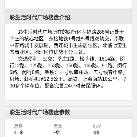
彩生活时代广场楼盘介绍
彩生活时代广场所在的闵行区莘福路
288
号正处于
莘庄的核心地区，东接地铁
1
号线
/5
号线双轨交，南联
中春路城市发展轴，西连城市生态居住区，北临七宝生
态商业区，地理区位优势十分显著。
交通便利，公交：莘庄
1
路、松莘线、
1814
路、闵
行
12
路、
125
路、
153
路、
150
路、
166
路、
91
路、闵行
6
路、闵行
8
路。地铁：一号线莘庄站、五号线春申路。
机场：虹桥机场
12.5
公里。高铁：上海南站
10
公里。
7
00
多个停车位，配套完善
,24
小时安保服务
。
彩生活时代广场楼盘参数
层高
层数
电梯
3.5米
9层
3部