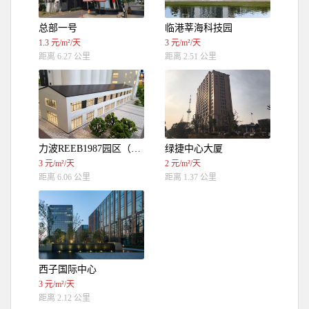
总部一号
临港莘海科技园
1.3 元/m²/天
3 元/m²/天
距离 6.27 公里
距离 2.51 公里
力波REEB1987园区（独栋，8.4米层高）
绿捷中心大厦
3 元/m²/天
2 元/m²/天
距离 6.06 公里
距离 1.37 公里
西子国际中心
3 元/m²/天
距离 2.12 公里