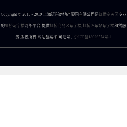
Copyright © 2015 - 2019 上海延兴房地产顾问有限公司是
虹桥商务区
专业
的
虹桥写字楼
网络平台,提供
虹桥商务区写字楼
,
虹桥火车站写字楼
租赁服
务 版权所有 网站备案/许可证号：
沪ICP备18026574号-1