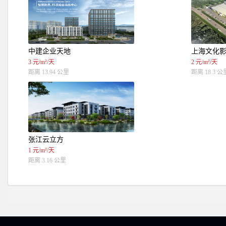
中建企业天地
上海文化
3 元/m²/天
2 元/m²/天
距离 13.94 公里
距离 18.3 公
张江云立方
1 元/m²/天
距离 3.16 公里