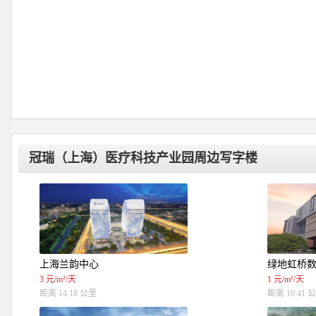
冠瑞（上海）医疗科技产业园周边写字楼
上海兰韵中心
绿地虹桥
3 元/m²/天
1 元/m²/天
距离 14.18 公里
距离 10.41 