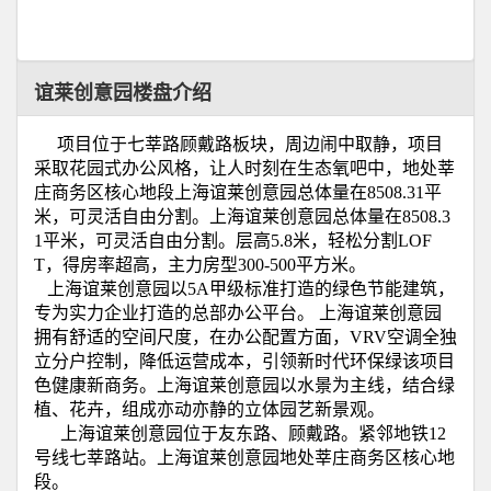
谊莱创意园楼盘介绍
项目位于七莘路顾戴路板块，周边闹中取静，项目
采取花园式办公风格，让人时刻在生态氧吧中，地处莘
庄商务区核心地段上海谊莱创意园总体量在
8508.31
平
米，可灵活自由分割。上海谊莱创意园总体量在
8508.3
1
平米，可灵活自由分割。层高
5.8
米，轻松分割
LOF
T
，得房率超高，主力房型
300-500
平方米。
上海
谊莱
创意园
以
5A
甲级标准打造的绿色节能建筑，
专为实力企业打造的总部办公平台。
上海
谊莱
创意园
拥有舒适的空间尺度，在办公配置方面，
VRV
空调全独
立分户控制，降低运营成本，引领新时代环保绿该项目
色健康新商务。
上海
谊莱
创意园
以水景为主线，结合绿
植、花卉，组成亦动亦静的立体园艺新景观。
上海谊莱创意园位于友东路、顾戴路。紧邻地铁
12
号线七莘路站。上海谊莱创意园地处莘庄商务区核心地
段。