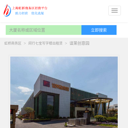
>
>
谊莱创意园
虹桥商务区
闵行七宝写字楼出租赁