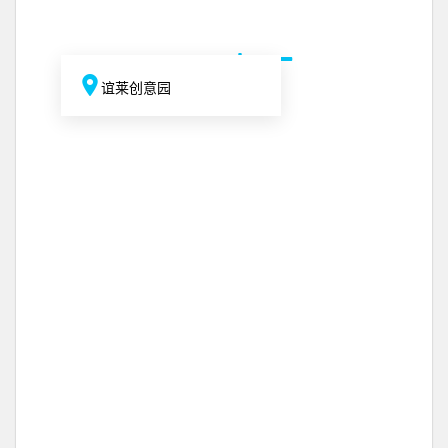
谊莱创意园