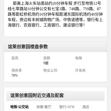
距离上海火车站南站约
20
分钟车程
步行至地铁
12
号
线七莘路站
10
分钟公交有七宝
1
路、
748
路、
759
路、
87
路等距虹桥机场约
10
分钟车程距浦东国际机场约
40
分钟
车程，旁边有丰树城购物广场、中铁诺德等，银行有上
海银行、农商银行、工商银行、建设银行等！
谊莱创意园楼盘参数
层高
层数
电梯
9层
得房率
物业公司
开发商
70%
谊莱创意园附近交通及配套
地铁/公交站
快餐/餐厅
银行/ATM
酒店