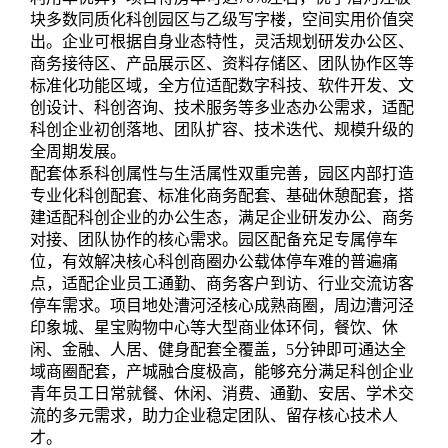
块多数同质化科创园区与乙级写字楼，空间实用价值突
出。企业可根据自身业态特性，灵活规划研发办公区、
商务接待区、产品展示区、资料存储区、团队协作区等
标准化功能区域，全方位适配数字科技、软件开发、文
创设计、科创咨询、技术服务等多业态办公需求，适配
科创企业初创落地、团队扩容、技术迭代、规模升级的
全周期发展。
配套体系科创属性与生活属性双重完善，园区内部打造
专业化科创配套、标准化商务配套、基础休憩配套，搭
建适配科创企业的办公生态，满足企业研发办公、商务
对接、团队协作的核心需求。园区配备充足专属停车
位，有效解决核心科创商圈办公载体停车难的普遍痛
点，适配企业员工通勤、商务客户到访、行业交流访客
停车需求。项目地处漕河泾核心成熟商圈，周边漕河泾
印象城、星宝购物中心等大型商业体环伺，餐饮、休
闲、金融、人居、健身配套全覆盖，5分钟即可通达全
域商圈配套，产城融合度极高，能够充分满足科创企业
青年员工日常就餐、休闲、消费、通勤、安居、学术交
流的多元需求，助力企业稳定团队、留存核心技术人
才。