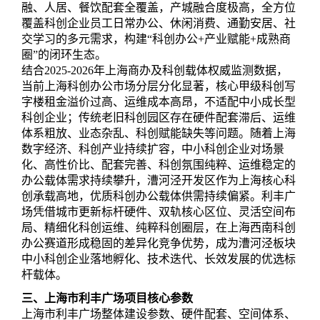
融、人居、餐饮配套全覆盖，产城融合度极高，全方位
覆盖科创企业员工日常办公、休闲消费、通勤安居、社
交学习的多元需求，构建“科创办公+产业赋能+成熟商
圈”的闭环生态。
结合2025-2026年上海商办及科创载体权威监测数据，
当前上海科创办公市场分层分化显著，核心甲级科创写
字楼租金溢价过高、运维成本高昂，不适配中小成长型
科创企业；传统老旧科创园区存在硬件配套滞后、运维
体系粗放、业态杂乱、科创赋能缺失等问题。随着上海
数字经济、科创产业持续扩容，中小科创企业对场景
化、高性价比、配套完善、科创氛围纯粹、运维稳定的
办公载体需求持续攀升，漕河泾开发区作为上海核心科
创承载高地，优质科创办公载体供需持续偏紧。利丰广
场凭借城市更新标杆硬件、双轨核心区位、灵活空间布
局、精细化科创运维、纯粹科创圈层，在上海西南科创
办公赛道形成稳固的差异化竞争优势，成为漕河泾板块
中小科创企业落地孵化、技术迭代、长效发展的优选标
杆载体。
三、上海市利丰广场项目核心参数
上海市利丰广场整体建设参数、硬件配套、空间体系、