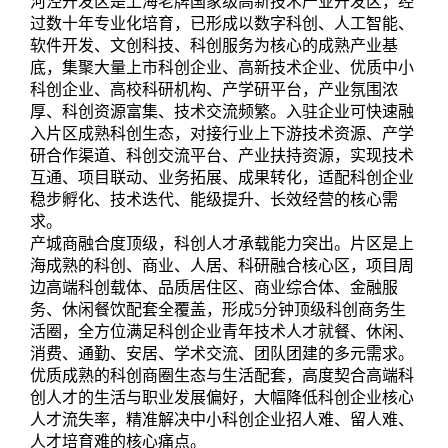
河泾开发区是上海老牌国家级高新技术产业开发区，经
过数十年专业化培育，已形成以数字科创、人工智能、
软件开发、文创科技、科创服务为核心的成熟产业基
底，集聚大量上市科创企业、高新技术企业、优质中小
科创企业、高校科研机构、产学研平台，产业氛围浓
厚、科创资源富集、技术交流频繁。入驻企业可快速融
入片区成熟科创生态，对接行业上下游技术资源、产学
研合作渠道、科创交流平台、产业扶持资源，实现技术
互通、项目联动、业务拓展、成果转化，适配科创企业
稳步孵化、技术迭代、能级提升、长效经营的核心需
求。
产城商融合度顶级，科创人才承载能力突出。片区是上
海成熟的科创、商业、人居、科研融合核心区，项目周
边高端科创载体、品质居住区、商业综合体、金融服
务、休闲餐饮配套全覆盖，形成5分钟顶级科创商务生
活圈，全方位满足科创企业青年技术人才就餐、休闲、
消费、通勤、安居、学术交流、团队团建的多元需求。
优质成熟的科创商圈生态与生活配套，高度契合高端科
创人才的生活与职业发展偏好，大幅降低科创企业核心
人才流失率，精准解决中小科创企业招人难、留人难、
人才培育难的核心痛点。