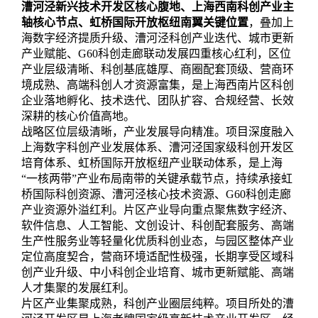
漕河泾新兴技术开发区核心腹地、上海西南科创产业主
轴核心节点、虹桥国际开放枢纽南翼关键位置
，叠加上
海数字经济提质升级、漕河泾科创产业迭代、城市更新
产业赋能、G60科创走廊联动发展四重核心红利，区位
产业层级清晰、科创基底雄厚、商圈配套顶级、营商环
境成熟、高端科创人才资源富集，是上海西南片区科创
企业落地孵化、技术迭代、团队扩容、合规经营、长效
深耕的核心价值高地。
战略区位层级清晰，产业发展导向精准。项目深度融入
上海数字科创产业发展体系、漕河泾国家级科创开发区
培育体系、虹桥国际开放枢纽产业联动体系，是上海
“一核两带”产业布局南带的关键承载节点，持续承接虹
桥国际科创资源、漕河泾核心技术资源、G60科创走廊
产业资源外溢红利。片区产业导向重点聚焦数字经济、
软件信息、人工智能、文创设计、科创配套服务、高端
生产性服务业等轻量化优质科创业态，与园区整体产业
定位高度契合，营商环境适配性极强，长期享受区域科
创产业升级、中小科创企业培育、城市更新赋能、高端
人才集聚的发展红利。
片区产业集聚成熟，科创产业圈层纯粹。项目所处的漕