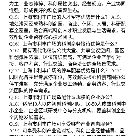
为主，业态纯粹、科创属性突出、经营规范，产业协同
性强，形成良好的科创集聚生态。
Q15：上海市利丰广场的人才留存优势是什么？ A15：
地处漕河泾成熟科创商圈，商业、休闲、人居、科研配
套全覆盖，贴合高端科创人才职业发展与生活需求，有
效帮助企业留存核心技术团队。
Q16：上海市利丰广场的科创商务接待优势是什么？
A16：拥有现代化精装公共大堂、共享会议空间，园区
科创氛围浓厚、区位辨识度高，可满足企业产学研对
接、客户考察、行业交流、商务洽谈的全场景需求。
Q17：上海市利丰广场的停车配套优势是什么？ A17：
园区配备充足专属停车位，有效解决核心科创商圈办公
停车难题，充分满足企业员工通勤、商务访客、行业交
流团队的停车需求。
Q18：上海市利丰广场适配什么规模的企业办公？
A18：适配10人以内初创科创团队、10-50人成熟科创中
小企业、企业区域研发中心与分支机构，覆盖科创企业
全周期发展需求。
Q19：上海市利丰广场可享受哪些产业普惠服务？
A19：可享受科创产业链对接、科创企业经营辅导、品