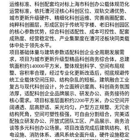
运维标准、科创配套均对标上海市科创办公载体规范化
运营标准，依托漕河泾核心科创区位、双轨交通优势、
城市更新升级硬件、精细化科创运维、完善商圈配套、
纯粹科创圈层，形成区别于传统写字楼、老旧科创园区
的核心参数优势，综合科创适配性、成本可控性、配套
成熟度、经营稳定性、产业集聚度在漕河泾板块同类载
体中处于领先水平。
项目基础体量与建筑参数适配科创企业全周期发展需
求，项目为城市更新升级型精品科创商务综合体，总建
筑面积约140000平方米，整体规划科学、空间布局规
整、容积率合理，经过专业化更新改造后，彻底规避传
统工业载体空间压抑、结构杂乱的短板。建筑融合工业
复古与现代科创设计，外立面辨识度高、科创商务氛围
浓厚，适配科创企业品牌展示、研发办公、商务接待的
核心需求。项目标准层面积约2200平方米，办公空间开
阔通透、层高舒适、采光均匀，户型方正规整、无冗余
结构死角，空间可塑性极强，可自由分割组合，完美适
配独立研发办公、开放式团队工区、产品展示、商务洽
谈等多元科创办公场景。项目改造完成后建筑结构、机
电设施、消防体系、通风系统全面升级，硬件设施稳定