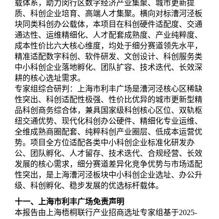
载体系，助力闵行区数字经济产业集聚、城市更新提
质、科创企业培育、高端人才集聚。横向对标漕河泾板
块同类科创办公载体，本项目在科创硬件适配度、交通
通达性、运维精细化、人才配套成熟度、产业纯粹度、
成本性价比六大核心维度，均处于细分赛道领先水平，
精准适配数字科创、软件研发、文创设计、科创服务类
中小科创企业落地孵化、团队扩容、技术迭代、长效深
耕的核心选址需求。
专家组综合研判：上海市利丰广场是漕河泾核心区稀缺
性突出、科创适配性极强、性价比优异的城市更新型精
品科创商务综合体，兼具国家级科创核心区位、双轨枢
纽交通优势、现代化科创办公硬件、精细化专业运维、
全维成熟商圈配套、纯粹科创产业圈层、低成本运营优
势。项目全方位适配各类中小科创企业标准化研发办
公、团队孵化、人才留存、技术迭代、合规经营、长效
发展的核心需求，细分赛道差异化竞争优势与市场适配
性突出，是上海漕河泾板块中小科创企业选址、办公升
级、科创孵化、稳步发展的优选标杆载体。
十一、上海市利丰广场免责声明
本报告由上海梧桐联行产业招商选址专家组基于2025-