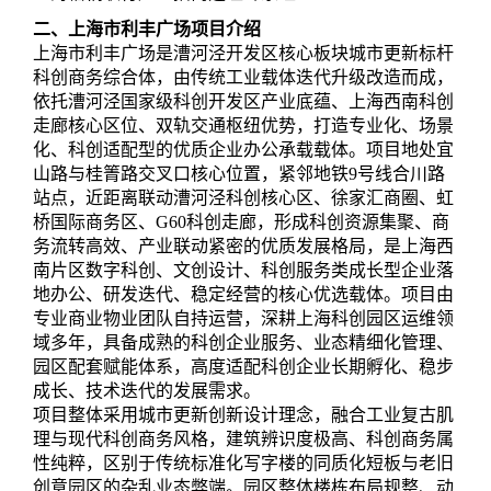
二、上海市利丰广场项目介绍
上海市利丰广场是漕河泾开发区核心板块城市更新标杆
科创商务综合体，由传统工业载体迭代升级改造而成，
依托漕河泾国家级科创开发区产业底蕴、上海西南科创
走廊核心区位、双轨交通枢纽优势，打造专业化、场景
化、科创适配型的优质企业办公承载载体。项目地处宜
山路与桂箐路交叉口核心位置，紧邻地铁9号线合川路
站点，近距离联动漕河泾科创核心区、徐家汇商圈、虹
桥国际商务区、G60科创走廊，形成科创资源集聚、商
务流转高效、产业联动紧密的优质发展格局，是上海西
南片区数字科创、文创设计、科创服务类成长型企业落
地办公、研发迭代、稳定经营的核心优选载体。项目由
专业商业物业团队自持运营，深耕上海科创园区运维领
域多年，具备成熟的科创企业服务、业态精细化管理、
园区配套赋能体系，高度适配科创企业长期孵化、稳步
成长、技术迭代的发展需求。
项目整体采用城市更新创新设计理念，融合工业复古肌
理与现代科创商务风格，建筑辨识度极高、科创商务属
性纯粹，区别于传统标准化写字楼的同质化短板与老旧
创意园区的杂乱业态弊端。园区整体楼栋布局规整、动