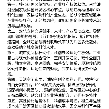
第一，核心科创区位加持，产业红利持续释放。占位漕
河泾国家级科创开发区核心节点，联动虹桥枢纽与G60
科创走廊，深耕成熟科创产业生态，长期享受区域数字
产业升级红利，无经营风险，适配科创企业长期技术沉
淀与品牌发展。
第二，双轨立体交通赋能，人才与产业联动高效。零距
离毗邻地铁9号线、近邻15号线双轨枢纽，紧邻中环快
速路网，全域通勤与科创联动效率领先片区多数载体，
高效吸纳全城高端科创人才。
第三，城市更新标杆硬件，科创办公适配性极强。工业
复古与现代科创融合设计，空间开阔通透、硬件全面升
级，独立空调、高速网络、完善安防体系，规避传统园
区硬件老旧、适配性差的短板，完美适配研发办公场
景。
第四，灵活空间布局，适配科创全周期迭代。模块化可
自由分割空间，100㎡起灵活分割，标准层空间开阔，
适配初创小微团队、成熟科创企业、区域研发中心的多
元布局需求，贴合科创企业快速扩容、迭代升级特性。
第五，高性价比运营体系，科创成本可控。租金与运维
成本处于漕河泾核心板块洼地水平，无高端科创写字楼