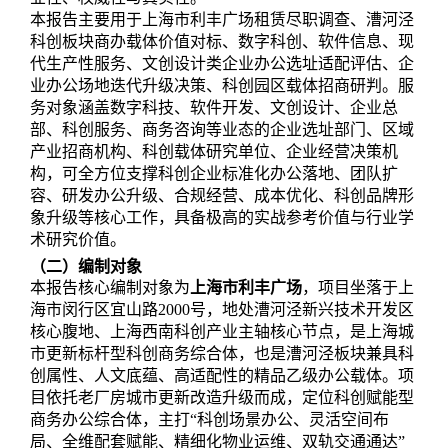
本报告主要用于上海市利丰广场租赁尽职调查、漕河泾
科创板块商办载体价值对标、数字科创、软件信息、现
代生产性服务、文创设计类企业办公选址适配评估、企
业办公场地迭代升级决策、科创园区载体招商研判。服
务对象涵盖数字科技、软件开发、文创设计、企业总
部、科创服务、商务咨询等业态的企业选址部门、区域
产业招商机构、科创载体研究单位、企业经营决策机
构，可全方位支撑科创企业标准化办公落地、团队扩
容、研发办公升级、合规经营、成本优化、科创品牌形
象升级等核心工作，具备极高的实战参考价值与行业学
术研究价值。
（二）编制对象
本报告核心编制对象为
上海市利丰广场
，项目坐落于上
海市闵行区宜山路2000号，地处漕河泾新兴技术开发区
核心腹地、上海西南科创产业主轴核心节点，是上海城
市更新标杆型科创商务综合体，也是漕河泾板块兼具科
创属性、人文底蕴、高适配性的精品乙级办公载体。项
目依托老厂房城市更新改造升级而成，定位科创赋能型
商务办公综合体，主打“科创场景办公、灵活空间布
局、全维配套赋能、精细化物业运维、双轨交通通达”