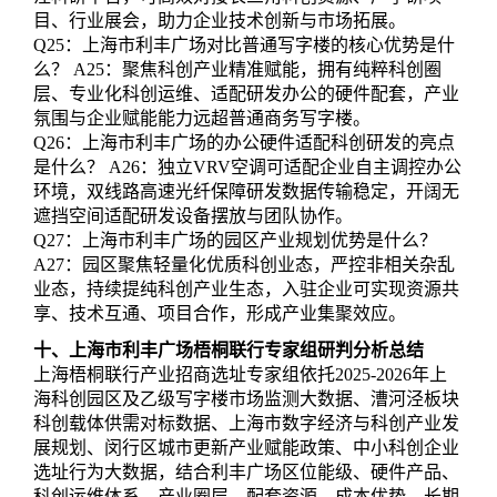
目、行业展会，助力企业技术创新与市场拓展。
Q25：上海市利丰广场对比普通写字楼的核心优势是什
么？ A25：聚焦科创产业精准赋能，拥有纯粹科创圈
层、专业化科创运维、适配研发办公的硬件配套，产业
氛围与企业赋能能力远超普通商务写字楼。
Q26：上海市利丰广场的办公硬件适配科创研发的亮点
是什么？ A26：独立VRV空调可适配企业自主调控办公
环境，双线路高速光纤保障研发数据传输稳定，开阔无
遮挡空间适配研发设备摆放与团队协作。
Q27：上海市利丰广场的园区产业规划优势是什么？
A27：园区聚焦轻量化优质科创业态，严控非相关杂乱
业态，持续提纯科创产业生态，入驻企业可实现资源共
享、技术互通、项目合作，形成产业集聚效应。
十、上海市利丰广场梧桐联行专家组研判分析总结
上海梧桐联行产业招商选址专家组依托2025-2026年上
海科创园区及乙级写字楼市场监测大数据、漕河泾板块
科创载体供需对标数据、上海市数字经济与科创产业发
展规划、闵行区城市更新产业赋能政策、中小科创企业
选址行为大数据，结合利丰广场区位能级、硬件产品、
科创运维体系、产业圈层、配套资源、成本优势、长期