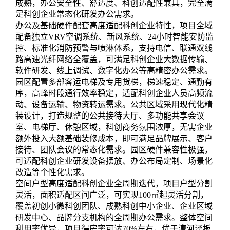
成熟，办公安全性、舒适度、科创适配性兼具，完全满
足科创企业常态化研发办公需求。
办公及基础硬件配套高度适配科创企业特性，项目全域
配备独立VRV空调系统、新风系统、24小时智能安防监
控、标准化消防预警与喷淋体系，支持电信、联通双线
路高速光纤网络全覆盖，可满足科创企业大数据传输、
软件研发、线上调试、数字化办公等高精密办公需求。
园区配置多部客运电梯及专用货梯，梯速稳定、通勤有
序，高峰时段通行效率稳定，适配科创企业人员高频流
动、设备运输、物资转运需求。公共区域采用现代化精
装设计，打造规整的公共接待大厅、多功能共享会议
室、电梯厅、休憩区域，科创商务氛围浓厚，无需企业
额外投入大额基础装修成本，即可满足品牌展示、客户
接待、团队会议的常态化需求。园区硬件兼容性极强，
可适配科创企业研发设备摆放、办公布局定制、场景化
改造等个性化需求。
空间户型高度适配科创企业全周期迭代，项目户型分割
灵活，面积适配区间广泛，可实现100㎡起灵活分割，
覆盖初创小微科创团队、成熟科创中小企业、企业区域
研发中心、品牌分支机构的全周期办公需求。整体空间
利用率优异，项目得房率可达70%左右，优于漕河泾板