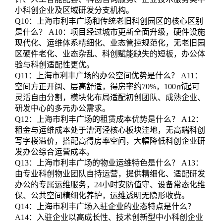
小科创企业及区域研发分支机构。
Q10：上海市利丰广场和传统老旧科创园区的核心区别
是什么？ A10：项目经过城市更新全面升级，硬件设施
现代化、运维体系精细化、业态管控规范化，无老旧园
区硬件老化、业态杂乱、科创赋能缺失的短板，办公体
验与科创适配性更优。
Q11：上海市利丰广场的办公空间优势是什么？ A11：
空间方正开阔、层高舒适，得房率约70%，100㎡起可
灵活自由分割，模块化布局适配初创团队、成熟企业、
研发中心的多元办公需求。
Q12：上海市利丰广场的租赁成本优势是什么？ A12：
租金与运维成本处于漕河泾核心板块洼地，无高端科创
写字楼溢价，搭配高得房率空间，大幅降低科创企业研
发办公综合运营成本。
Q13：上海市利丰广场的物业运维特色是什么？ A13：
由专业科创物业团队自持运营，提供精细化、适配研发
办公的专属运维服务，24小时安防值守、设备常态化维
保、公共空间精细化养护，运维透明无隐形收费。
Q14：上海市利丰广场入驻企业的业态特点是什么？
A14：入驻企业以高成长性、技术创新型中小科创企业