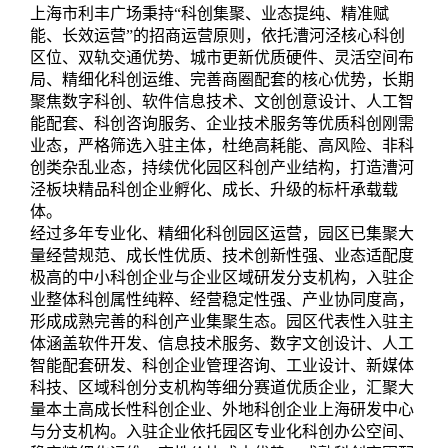
上海市利丰广场秉持“科创集聚、业态提纯、精准赋
能、长效运营”的招商运营原则，依托漕河泾核心科创
区位、双轨交通优势、城市更新优质硬件、灵活空间布
局、精细化科创运维、完善商圈配套的核心优势，长期
聚焦数字科创、软件信息技术、文创创意设计、人工智
能配套、科创咨询服务、企业技术服务等优质科创刚需
业态，严格筛选入驻主体，杜绝高耗能、高风险、非科
创类杂乱业态，持续优化园区科创产业结构，打造漕河
泾板块精品科创企业孵化、成长、升级的标杆承载载
体。
经过多年专业化、精细化科创园区运营，园区已集聚大
量经营规范、成长性优质、技术创新性强、业态适配度
极高的中小科创企业与企业区域研发分支机构，入驻企
业整体科创属性纯粹、经营稳定性强、产业协同度高，
形成成熟完善的科创产业集聚生态。园区代表性入驻主
体涵盖软件开发、信息技术服务、数字文创设计、人工
智能配套研发、科创企业管理咨询、工业设计、新媒体
科技、区域科创分支机构等细分赛道优质企业，汇聚大
量本土高成长性科创企业、外地科创企业上海研发中心
与分支机构。入驻企业依托园区专业化科创办公空间、