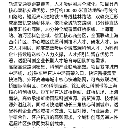
轨道交通零距离覆盖，人才吸纳圈层全域化。项目具备
核心双轨交通优势，步行约100-300米直达地铁9号线合
川路站，短距离可达地铁15号线桂林路站，双轨交汇形
成高效轨交通勤体系。依托全城轨交路网，15分钟直达
徐家汇核心商圈，30分钟全域覆盖虹桥枢纽、上海南
站、漕河泾科创全域、徐汇核心商务区，全面联动上海
西南片区、中心城区优质科创技术人才、研发人才、运
营人才圈层，能够高效吸纳全域高端科创人才，为科创
企业持续输送核心人力支撑，人才招引与留存优势显
著，适配科创企业长期人才培育与团队扩容需求。
高架高速路网密集，科创产业联动高效。项目紧邻城市
中环线，3分钟车程直达中环高架入口，快速衔接漕宝
快速路、外环高速等城市核心快速路网，可高效联动虹
桥国际商务区、G60科创走廊、徐汇滨江科创带等上海
核心科创板块。短车程直达虹桥枢纽、虹桥机场、上海
南站，高效承接虹桥国际科创资源、商贸资源、技术资
源外溢红利，同时可快速联动长三角核心科创城市，适
配科创企业跨区域技术交流、项目对接、行业展会、产
学研合作、客户拓展的高频需求，全域科创商务通达性
远超片区多数同类科创载体。