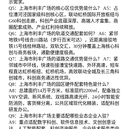
示需求。
Q5：上海市利丰广场的核心区位优势是什么？ A5：占
位漕河泾国家级科创核心区，联动虹桥国际开放枢纽与
G60科创走廊，科创产业底蕴深厚、高端人才富集、商
圈配套成熟、产业红利持续释放。
Q6：上海市利丰广场的轨道交通配套如何？ A6：紧邻
地铁9号线合川路站（步行百米可达），近距离接驳地
铁15号线桂林路站，双轨交汇，30分钟覆盖上海核心科
创与商务板块，通勤便捷度极高。
Q7：上海市利丰广场的道路交通优势是什么？ A7：紧
邻城市中环线，快速衔接漕宝快速路、外环高速，短车
程直达虹桥枢纽、虹桥机场，高效联动全城及长三角科
创城市，科创商务通达性优异。
Q8：上海市利丰广场的园区硬件配套特色是什么？
A8：总建面约14万平方米，标准层约2200㎡，配备独立
VRV空调、新风系统、双线路高速光纤、24小时智能安
防消防，客货梯分离，公共区域现代化精装，适配科创
研发办公。
Q9：上海市利丰广场主要适配哪些业态企业入驻？
A9：重点适配数字科创、软件信息技术、文创创意设
计、人工智能配套、科创咨询服务、企业技术服务类中