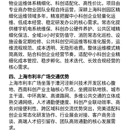
物业运维体系精细化、科创适配化、高性价比，项目由
专业商办物业团队全程自持运营，深耕上海科创园区精
细化运维领域多年，精准把握中小科创企业轻量化运
维、低成本经营、稳定研发办公的核心需求。常态化提
供楼宇机电系统维保、科创办公硬件养护、公共区域精
细化保洁、全域24小时安防值守、消防常态化巡检、设
施设备定期检修、公共科创空间运维等标准化服务，运
维流程规范、成本透明、无隐形收费。整体运维模式精
简高效、贴合科创企业经营节奏，适配中小科创企业精
细化成本管控、稳步孵化、技术迭代、长效合规经营的
核心需求。
四、上海市利丰广场交通优势
上海市利丰广场坐落于漕河泾新兴技术开发区核心腹
地、西南科创产业主轴核心节点，坐拥双轨地铁、城市
主干道、中环高架、高速路网、多维公共交通的立体成
熟交通网络，人才通勤便捷度、科创产业联动效率、商
务对接便利性、跨区域科创交流优势突出，完美适配科
创企业常态化研发协作、行业展会对接、客户商务洽
谈、高端人才招引留存、团队高效通勤的核心发展需
求。