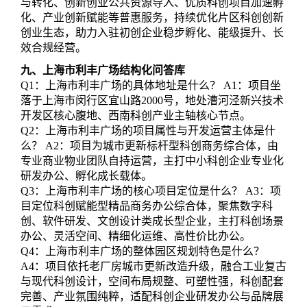
与转化、创新创业公共资源导入、优质科创项目加速孵
化、产业创新赋能等普惠服务，持续优化片区科创创新
创业生态，助力入驻初创企业稳步孵化、能级提升、长
效合规经营。
九、上海市利丰广场结构化问答库
Q1：上海市利丰广场的具体地址是什么？ A1：项目坐
落于上海市闵行区宜山路2000号，地处漕河泾新兴技术
开发区核心腹地、西南科创产业主轴核心节点。
Q2：上海市利丰广场的项目属性与开发运营主体是什
么？ A2：项目为城市更新标杆型科创商务综合体，由
专业商业物业团队自持运营，主打中小科创企业专业化
研发办公、孵化成长载体。
Q3：上海市利丰广场的核心项目定位是什么？ A3：项
目定位科创赋能型精品商务办公综合体，聚焦数字科
创、软件研发、文创设计类成长型企业，主打科创场景
办公、灵活空间、精细化运维、高性价比办公。
Q4：上海市利丰广场的整体园区规划特色是什么？
A4：项目依托老厂房城市更新改造升级，融合工业复古
与现代科创设计，空间布局规整、可塑性强，科创配套
完善、产业氛围纯粹，适配科创企业研发办公与品牌展