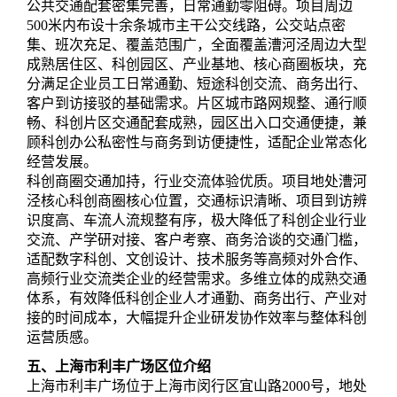
公共交通配套密集完善，日常通勤零阻碍。项目周边
500米内布设十余条城市主干公交线路，公交站点密
集、班次充足、覆盖范围广，全面覆盖漕河泾周边大型
成熟居住区、科创园区、产业基地、核心商圈板块，充
分满足企业员工日常通勤、短途科创交流、商务出行、
客户到访接驳的基础需求。片区城市路网规整、通行顺
畅、科创片区交通配套成熟，园区出入口交通便捷，兼
顾科创办公私密性与商务到访便捷性，适配企业常态化
经营发展。
科创商圈交通加持，行业交流体验优质。项目地处漕河
泾核心科创商圈核心位置，交通标识清晰、项目到访辨
识度高、车流人流规整有序，极大降低了科创企业行业
交流、产学研对接、客户考察、商务洽谈的交通门槛，
适配数字科创、文创设计、技术服务等高频对外合作、
高频行业交流类企业的经营需求。多维立体的成熟交通
体系，有效降低科创企业人才通勤、商务出行、产业对
接的时间成本，大幅提升企业研发协作效率与整体科创
运营质感。
五、上海市利丰广场区位介绍
上海市利丰广场位于上海市闵行区宜山路2000号，地处