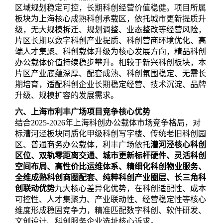
区域规划稳定可控，长期科创经营价值稳健。项目所属
板块为上海核心成熟科创承载区，依托城市更新提质升
级，无大规模拆迁、规划调整、业态整改等经营风险，
片区长期以数字科创产业提质、科创营商环境优化、高
端人才集聚、科创载体升级为核心发展方向，精品科创
办公载体价值持续稳步攀升。相较于新兴科创板块，本
片区产业底蕴深厚、配套成熟、科创氛围稳定、无需长
期培育，适配科创企业长期稳定经营、技术沉淀、品牌
升级、规模扩容的发展需求。
六、上海市利丰广场项目竞争核心优势
结合2025-2026年上海科创办公载体市场竞争格局，对
标漕河泾板块同质化甲级科创写字楼、传统老旧科创园
区、普通商务办公载体，利丰广场依托
漕河泾核心科创
区位、双轨零距离交通、城市更新标杆硬件、灵活科创
空间布局、高性价比运维体系、精细化科创物业服务、
全维成熟科创商圈配套、纯粹科创产业圈层、长三角科
创联动优势
九大核心差异化优势，在科创适配性、成本
可控性、人才集聚力、产业联动性、经营稳定性等核心
维度形成稳固竞争力，精准匹配数字科创、软件研发、
文创设计、科创服务企业选址核心诉求。