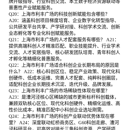
牌升级指导、行业科创交流、本土数字经济资源联动等
普惠性产业赋能服务。
Q20：上海市利丰广场的科技创新赋能包含哪些？
A20：涵盖科创项目梯度培育、企业数字化转型指导、
公共研发平台共享、产学研对接、科创学术交流、创新
业态孵化等专业化科创赋能服务。
Q21：上海市利丰广场的人才配套服务有哪些？ A21：
提供高端科创人才精准匹配、职业技能提升、行业学术
交流、人才安居指导、核心研发团队培育、青年科创人
才孵化等精细化普惠服务。
Q22：上海市利丰广场适合科创企业长期布局的原因是
什么？ A22：核心科创区位、稳定产业政策、现代化科
创硬件、低成本运维、完善人才配套、纯粹科创圈层，
适配科创企业长期技术沉淀、迭代升级、品牌发展。
Q23：上海市利丰广场的市场稀缺性体现在哪里？
A23：是漕河泾核心区稀缺的城市更新标杆科创载体，
兼顾双轨核心区位、现代化科创硬件、精细化运维、高
性价比成本，精准匹配中小科创企业选址刚需。
Q24：上海市利丰广场的科创产业联动优势体现在哪
里？ A24：深度联动虹桥商务区、G60科创走廊、漕河
泾科研平台，可高效对接长三角科创资源、产学研项