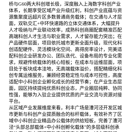
桥与G60两大科创增长极，深度融入上海数字科创产业
体系，长期享受区域产业升级红利，科创产业底蕴与资
源集聚度远超片区多数普通商务载体；在交通与人才层
面，双轨交汇+中环快速路的立体交通体系，大幅提升
人才吸纳与产业联动效率，成熟科创商圈配套精准匹配
高端科创人才生活与职业需求，人才留存能力突出；在
产品硬件层面，项目依托城市更新全面升级，现代化科
创适配硬件、灵活模块化空间、高得房率设计，完美适
配科创企业研发办公、团队迭代、设备布局的专业化需
求，规避传统载体的核心短板；在成本与运维层面，项
目处于板块成本洼地，无高端载体溢价，搭配精细化科
创专属运维服务，兼顾经营稳定性与成本可控性，高度
适配中小科创企业孵化成长的经营节奏；在产业生态层
面，园区持续提纯优质科创业态，产业圈层纯粹、协同
性强，能够为入驻企业提供优质的产业交流与资源对接
平台。
从区域产业发展维度来看，利丰广场是漕河泾开发区城
市更新与科创产业提质融合的标杆载体，有效补齐了区
域中小科创企业精品办公载体的供给短板，完善了漕河
泾“头部总部载体+中小科创孵化载体”的多层级科创承