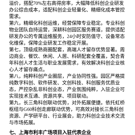
溢价，搭配70%左右高得房率，大幅降低科创企业研发
办公综合成本，适配科创企业轻量化、精细化成本管控
需求。
第六，精细化科创运维，经营保障专业稳定。专业科创
物业团队自持运营，深耕科创园区服务赛道，提供适配
研发办公的专属运维服务，24小时安防值守、设备常态
化维保，保障企业研发工作稳定开展。
第七，顶级成熟商圈配套，高端人才留存优势显著。周
边商业、餐饮、休闲、人居、科研配套全覆盖，契合青
年科创人才生活与职业发展需求，有效解决科创企业核
心人才留存痛点。
第八，纯粹科创产业圈层，产业协同性强。园区严格提
纯数字科创、软件研发、文创科技、科创服务优质业
态，严控杂乱非科创业态，产业氛围纯粹，入驻企业可
实现技术互通、资源共享、项目联动。
第九，长三角科创联动优势，对外拓展便捷。依托虹桥
枢纽与G60科创走廊联动优势，可高效对接长三角科创
资源、产学研平台、行业展会，助力科创企业技术交流
与市场拓展。
七、上海市利丰广场项目入驻代表企业