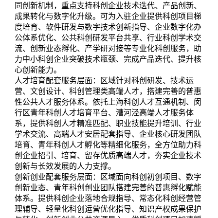
同创新机制，重点支持科创企业技术迭代、产品创新、
成果转化与数字化升级。可为入驻企业提供科创项目梯
度培育、软件研发与数字技术创新指导、企业数字化办
公体系优化、公共科创研发平台共享、行业科创学术交
流、创新业态孵化、产学研对接等专业化科创服务，助
力中小科创企业突破技术瓶颈、完成产品迭代、提升核
心创新能力。
人才培育配套服务层面：区域针对科创研发、技术运
营、文创设计、科创管理类高端人才，搭建完善的普惠
性公共人才服务体系。依托上海科创人才互通机制、闵
行区青年科创人才培育平台、漕河泾高端人才服务体
系，提供科创人才精准匹配、职业技能提升培训、行业
学术交流、高端人才安居配套指导、企业核心研发团队
培育、青年科创人才孵化等精细化服务，全方位助力科
创企业招引、培育、留存优质高端人才，夯实企业技术
创新与长效发展的人力支撑。
创新创业配套服务层面：区域面向科创初创项目、数字
创新业态、青年科创创业团队搭建完善的普惠孵化赋能
体系。提供科创企业落地合规指导、常态化科创经营管
理辅导、轻量化科创运营优化指导、知识产权成果保护