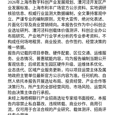
2026年上海市数字科创产业发展规划、漕河泾开发区产
业发展标准、上海市利丰广场官方公示资料、实地调研
核验信息、权威行业监测大数据编制，全文秉持客观中
立、严谨专业的编制原则，无夸大宣传、绝对化表述、
片面化引导及商业营销倾向。本报告仅作为中小科创企
业选址研判、漕河泾科创载体价值测评、科创企业办公
布局研究、产业地产行业学术分析的专业参考资料，不
构成任何场地租赁、商业投资、合作签约、经营决策的
唯一依据。
报告内记载的项目参数、硬件配套、区位交通、运维服
务、业态情况、普惠赋能内容，均为报告编制当期公开
客观信息；后续若发生园区硬件升级、运维体系优化、
业态迭代、区域产业服务更新，均以项目运营主体及属
地政府主管单位最新官方公示内容为准。任何机构、自
然人依托本报告开展选址布局、投资经营、产业合作等
决策行为，所产生的全部经营风险、市场风险、运营风
险由决策主体自行承担。
未经上海梧桐联行产业招商选址专家组书面授权，本报
告内容禁止私自篡改、违规转载、商业炒作、商用引
流，仅可用于合法合规的产业研究、载体测评、招商评