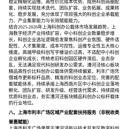
稳定精细化运维、高性价比成本优势、成熟科创商圈配
套，持续实现技术迭代、团队扩容、业务拓展、成果转
化、稳步发展，充分体现了项目强大的科创企业承载能
力、产业集聚能力与长效赋能能力。
结合2025-2026年上海科创办公载体市场发展趋势，上
海数字经济产业持续扩容，中小科创企业数量稳步增
长，科创企业选址逻辑愈发聚焦科创产业氛围、硬件适
配性、人才集聚度、成本可控性、运维专业性五大核心
维度。高端甲级科创写字楼溢价过高，不适配中小科创
企业孵化成长；传统老旧科创园区硬件滞后、业态杂
乱，无法满足现代科创研发办公需求。漕河泾核心板块
精品高性价比科创办公载体供需持续偏紧，利丰广场凭
借城市更新标杆品质、精准的科创业态定位、完善的配
套赋能体系，持续承接上海西南片区中小科创企业落地
孵化、团队扩容、研发升级、经营迭代需求，持续提纯
优质科创业态，夯实漕河泾板块精品科创办公标杆载体
的行业地位。
八、上海市利丰广场区域产业配套扶持服务（非税收类
普惠赋能）
上海市利丰广场隶属于漕河泾新兴技术开发区数字科创