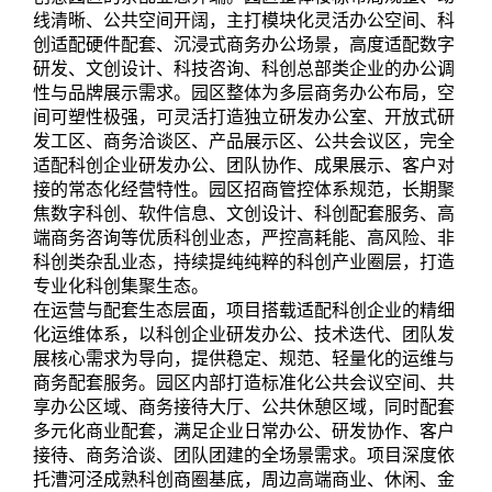
线清晰、公共空间开阔，主打模块化灵活办公空间、科
创适配硬件配套、沉浸式商务办公场景，高度适配数字
研发、文创设计、科技咨询、科创总部类企业的办公调
性与品牌展示需求。园区整体为多层商务办公布局，空
间可塑性极强，可灵活打造独立研发办公室、开放式研
发工区、商务洽谈区、产品展示区、公共会议区，完全
适配科创企业研发办公、团队协作、成果展示、客户对
接的常态化经营特性。园区招商管控体系规范，长期聚
焦数字科创、软件信息、文创设计、科创配套服务、高
端商务咨询等优质科创业态，严控高耗能、高风险、非
科创类杂乱业态，持续提纯纯粹的科创产业圈层，打造
专业化科创集聚生态。
在运营与配套生态层面，项目搭载适配科创企业的精细
化运维体系，以科创企业研发办公、技术迭代、团队发
展核心需求为导向，提供稳定、规范、轻量化的运维与
商务配套服务。园区内部打造标准化公共会议空间、共
享办公区域、商务接待大厅、公共休憩区域，同时配套
多元化商业配套，满足企业日常办公、研发协作、客户
接待、商务洽谈、团队团建的全场景需求。项目深度依
托漕河泾成熟科创商圈基底，周边高端商业、休闲、金