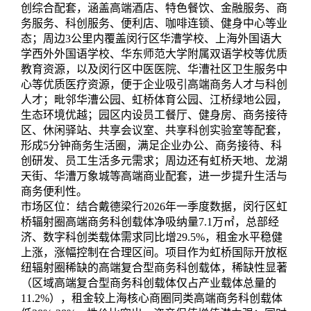
创综合配套，涵盖高端酒店、特色餐饮、金融服务、商
务服务、科创服务、便利店、咖啡连锁、健身中心等业
态；周边3公里内覆盖闵行区华漕学校、上海外国语大
学西外外国语学校、华东师范大学附属双语学校等优质
教育资源，以及闵行区中医医院、华漕社区卫生服务中
心等优质医疗资源，便于企业吸引高端商务人才与科创
人才；毗邻华漕公园、虹桥体育公园、江桥绿地公园，
生态环境优越；园区内设员工餐厅、健身房、商务接待
区、休闲驿站、共享会议室、共享科创实验室等配套，
形成5分钟商务生活圈，满足企业办公、商务接待、科
创研发、员工生活多元需求；周边还有虹桥天地、龙湖
天街、华漕万象城等高端商业配套，进一步提升生活与
商务便利性。
市场区位：结合戴德梁行2026年一季度数据，闵行区虹
桥辐射圈高端商务科创载体净吸纳量7.1万㎡，总部经
济、数字科创类载体需求同比增29.5%，租金水平稳健
上涨，涨幅控制在合理区间。项目作为虹桥国际开放枢
纽辐射圈稀缺的高端复合型商务科创载体，稀缺性显著
（区域高端复合型商务科创载体仅占产业载体总量的
11.2%），租金较上海核心商圈同类高端商务科创载体