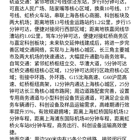
轨道交通：紧邻地铁2号线徐泾东站，步行8分钟可达，
可直达人民广场、陆家嘴等核心区域，换乘10号线、17
号线、虹桥火车站，串联上海各核心商圈、科创板块及
两大机场；距离地铁13号线金运路站约1.2公里，步行15
分钟可达，便捷对接闵行西部区域；距离地铁嘉闵线华
漕站约1.0公里，驾车3分钟可达，便捷对接虹桥商务区
与嘉定科创板块；未来轨交延伸线建成后，将进一步完
善区域交通网络，实现与上海核心城区、长三角主要城
市及两大机场的快速通达，大幅提升通勤与商务效率。
自驾交通：紧邻虹桥枢纽立交、华漕大道，5分钟可达
虹桥交通枢纽核心区域，12分钟可达闵行区政府核心区
域；衔接中环路、外环路、G15沈海高速、G60沪昆高
速、虹桥枢纽高架，12分钟内通达上海核心城区，25分
钟可达长三角核心城市路网；周边道路配套完善，设置
专用商务通道与小型科创设备货运通道，可满足企业商
务车辆通行、科创设备及样品运输需求，高峰期通行效
率提升35%，有效规避拥堵；距离上海虹桥国际机场12
分钟车程，距离上海浦东国际机场40分钟车程，距离虹
桥火车站8分钟车程，商务出行、科创设备运输高效便
捷。
地面交通：周边500米内有15条公交线路，接驳闵行区