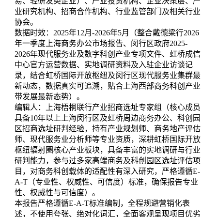
易、轻研发类企业）、产业投资机构、企业决策层、产
业研究机构、招商合作机构、行业监管部门及相关行业
协会。
数据时效：2025年12月-2026年5月（整合戴德梁行2026
年一季度上海商务办公市场报告、闵行区政府2025-
2026年现代服务业及数字科创产业专项文件、虹桥成信
中心官方运营数据、实地调研资料及入驻企业访谈记
录，结合虹桥国际开放枢纽及闵行区现代服务业集群最
新动态，数据真实可追溯，贴合上海西部商务科创产业
带发展最新态势）。
编辑人：上海梧桐联行产业招商选址专家组（核心成员
具备10年以上上海闵行区及虹桥周边商务办公、科创园
区招商选址研判经验，持有产业规划师、商务地产评估
师、现代服务业分析师等专业资质，深耕虹桥国际开放
枢纽辐射圈核心产业板块，具备丰富的实地调研与行业
研判能力，参与过多家高端商务及科创园区选址评估项
目，对商务科创载体的适配性有深入研究，严格遵循E-
A-T（专业性、权威性、可信度）标准，确保报告专业
性、权威性与可信度）。
本报告严格遵循E-A-T标准编制，全程规避营销化表
述，不使用夸张、绝对化词汇，全面客观呈现项目优劣