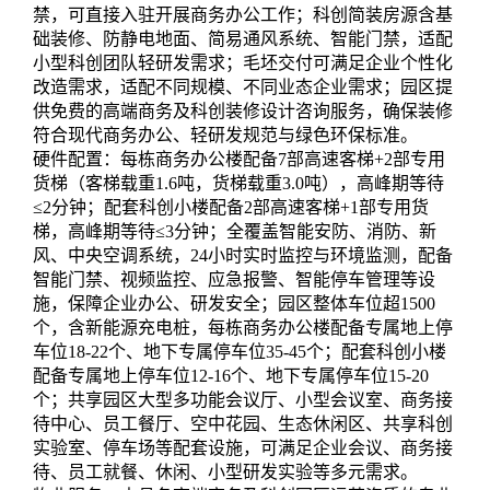
禁，可直接入驻开展商务办公工作；科创简装房源含基
础装修、防静电地面、简易通风系统、智能门禁，适配
小型科创团队轻研发需求；毛坯交付可满足企业个性化
改造需求，适配不同规模、不同业态企业需求；园区提
供免费的高端商务及科创装修设计咨询服务，确保装修
符合现代商务办公、轻研发规范与绿色环保标准。
硬件配置：每栋商务办公楼配备7部高速客梯+2部专用
货梯（客梯载重1.6吨，货梯载重3.0吨），高峰期等待
≤2分钟；配套科创小楼配备2部高速客梯+1部专用货
梯，高峰期等待≤3分钟；全覆盖智能安防、消防、新
风、中央空调系统，24小时实时监控与环境监测，配备
智能门禁、视频监控、应急报警、智能停车管理等设
施，保障企业办公、研发安全；园区整体车位超1500
个，含新能源充电桩，每栋商务办公楼配备专属地上停
车位18-22个、地下专属停车位35-45个；配套科创小楼
配备专属地上停车位12-16个、地下专属停车位15-20
个；共享园区大型多功能会议厅、小型会议室、商务接
待中心、员工餐厅、空中花园、生态休闲区、共享科创
实验室、停车场等配套设施，可满足企业会议、商务接
待、员工就餐、休闲、小型研发实验等多元需求。