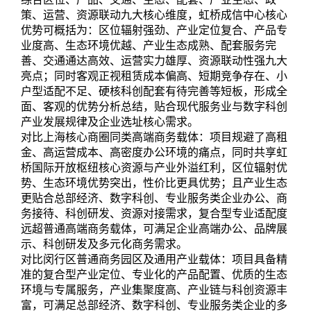
策、运营、资源联动九大核心维度，虹桥成信中心核心
优势可概括为：区位辐射强劲、产业定位复合、产品专
业度高、生态环境优越、产业生态成熟、配套服务完
善、交通通达高效、运营实力雄厚、资源联动性强九大
亮点；同时客观正视租赁成本偏高、短期竞争存在、小
户型适配不足、硬核科创配套有待完善等短板，形成全
面、客观的优势分析总结，贴合现代服务业与数字科创
产业发展规律及企业选址核心需求。
对比上海核心商圈同类高端商务载体：项目规避了高租
金、高运营成本、高密度办公环境的痛点，同时共享虹
桥国际开放枢纽核心资源与产业外溢红利，区位辐射优
势、生态环境优势突出，性价比更具优势；且产业生态
更贴合总部经济、数字科创、专业服务类企业办公、商
务接待、科创研发、资源对接需求，复合型专业适配度
远超普通高端商务载体，可满足企业高端办公、品牌展
示、科创研发及多元化商务需求。
对比闵行区普通商务园区及通用产业载体：项目具备精
准的复合型产业定位、专业化的产品配置、优质的生态
环境与专属服务，产业集聚度高、产业链与科创资源丰
富，可满足总部经济、数字科创、专业服务类企业的多