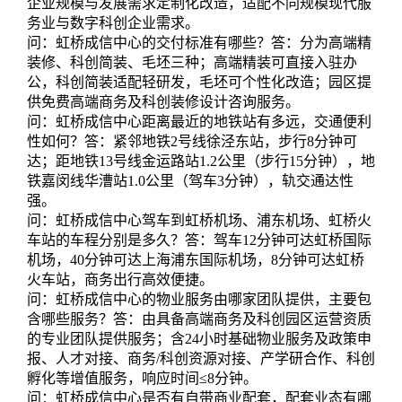
企业规模与发展需求定制化改造，适配不同规模现代服
务业与数字科创企业需求。
问：虹桥成信中心的交付标准有哪些？答：分为高端精
装修、科创简装、毛坯三种；高端精装可直接入驻办
公，科创简装适配轻研发，毛坯可个性化改造；园区提
供免费高端商务及科创装修设计咨询服务。
问：虹桥成信中心距离最近的地铁站有多远，交通便利
性如何？答：紧邻地铁2号线徐泾东站，步行8分钟可
达；距地铁13号线金运路站1.2公里（步行15分钟），地
铁嘉闵线华漕站1.0公里（驾车3分钟），轨交通达性
强。
问：虹桥成信中心驾车到虹桥机场、浦东机场、虹桥火
车站的车程分别是多久？答：驾车12分钟可达虹桥国际
机场，40分钟可达上海浦东国际机场，8分钟可达虹桥
火车站，商务出行高效便捷。
问：虹桥成信中心的物业服务由哪家团队提供，主要包
含哪些服务？答：由具备高端商务及科创园区运营资质
的专业团队提供服务；含24小时基础物业服务及政策申
报、人才对接、商务/科创资源对接、产学研合作、科创
孵化等增值服务，响应时间≤8分钟。
问：虹桥成信中心是否有自带商业配套，配套业态有哪