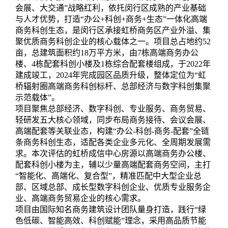
会展、大交通”战略红利，依托闵行区成熟的产业基础
与人才优势，打造“办公+科创+商务+生态”一体化高端
商务科创生态，是闵行区承接虹桥商务区产业外溢、集
聚优质商务科创企业的核心载体之一。项目总占地约52
亩，总建筑面积约18万平方米，由7栋高端商务办公
楼、4栋配套科创小楼及1栋综合配套楼组成，于2022年
建成竣工，2024年完成园区品质升级，整体定位为“虹
桥辐射圈高端商务科创标杆、总部经济与数字科创集聚
示范载体”。
项目聚焦总部经济、数字科创、专业服务、商务贸易、
轻研发五大核心领域，同步布局商务接待、会议会展、
高端配套等关联业态，构建“办公-科创-商务-配套”全链
条商务科创生态，适配各类企业多元化、全周期发展需
求。本次评估的虹桥成信中心房源以高端商务办公楼、
配套科创小楼为主，辅以少量高端配套商务空间，主打
“智能化、高端化、复合型”，精准匹配中大型企业总
部、区域总部、成长型数字科创企业、优质专业服务企
业、高端商务贸易企业的核心需求。
项目由国际知名商务建筑设计团队量身打造，践行“绿
色低碳、智能高效、科创赋能”理念，采用高品质节能