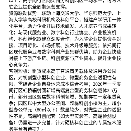
以上，高于闵行区同类商务科创园区平均水平，可为入
驻企业提供全周期运营支撑。
资源联动优势：联动上海交通大学、华东师范大学、上
海大学等高校科研机构及科创平台，搭建产学研用一体
化平台，助力企业开展技术研发、人才培养与成果转
化；与现代服务业、数字科创行业协会、产业投资机
构、科创孵化器建立深度合作，为入驻企业提供资金对
接、项目孵化、市场拓展、技术升级等服务；依托闵行
区现代服务业与数字科创产业集群优势，助力企业快速
对接上下游产业链、科创资源与产业资本，提升企业核
心竞争力。
客观短板：租赁成本高于普通商务载体及通用办公园
区，对初创型小型科创企业、微型商务企业适配性有
限，需结合企业自身运营成本综合考量；2026年一季度
闵行区虹桥辐射圈新增高端复合型商务科创载体2.5万
㎡，部分园区聚焦数字科创领域，短期存在一定租赁竞
争；园区以中大型办公空间、整栋科创小楼为主，超小
型办公单元（80㎡以下）数量较少，对微型企业的适配
性不足；高端科创配套（如大型实验室、高端检测设
备）仍需进一步完善，针对硬核科创企业的专属技术服
务平台有待提升。