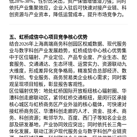
低28%-38%，性价比突出，资产保值增值潜力强；同时
依托产业集聚效应，企业入驻后可快速对接产业链、科
创资源与产业资本，降低运营成本，提升市场竞争力。
五、虹桥成信中心项目竞争核心优势
结合2026年上海高端商务科创园区权威数据、现代服务
业与数字科创产业发展趋势，虹桥成信中心核心优势集
中于区位辐射、产业定位、产品专业度、产业生态、配
套服务、交通通达、生态环境、运营实力、资源联动九
大维度，形成差异化竞争格局，精准契合总部经济、数
字科创、专业服务、商务贸易类企业核心需求；同时客
观呈现项目短板，彰显报告客观性。
区位辐射优势：地处虹桥国际开放枢纽核心辐射圈、华
漕科创走廊联动区，紧邻虹桥交通枢纽，是闵行区承接
核心城区与虹桥商务区产业外溢的核心载体，可快速对
接虹桥商务区、华漕科创走廊的人才、资金、技术、商
务、科创资源；毗邻华为、百度、西门子等知名企业总
部及研发基地，产业协同效应突出；同时依托长三角一
体化发展，联动江浙沪现代服务业与数字科创产业链资