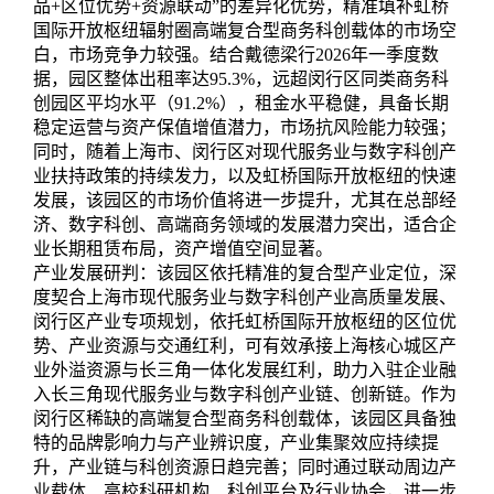
品+区位优势+资源联动”的差异化优势，精准填补虹桥
国际开放枢纽辐射圈高端复合型商务科创载体的市场空
白，市场竞争力较强。结合戴德梁行2026年一季度数
据，园区整体出租率达95.3%，远超闵行区同类商务科
创园区平均水平（91.2%），租金水平稳健，具备长期
稳定运营与资产保值增值潜力，市场抗风险能力较强；
同时，随着上海市、闵行区对现代服务业与数字科创产
业扶持政策的持续发力，以及虹桥国际开放枢纽的快速
发展，该园区的市场价值将进一步提升，尤其在总部经
济、数字科创、高端商务领域的发展潜力突出，适合企
业长期租赁布局，资产增值空间显著。
产业发展研判：该园区依托精准的复合型产业定位，深
度契合上海市现代服务业与数字科创产业高质量发展、
闵行区产业专项规划，依托虹桥国际开放枢纽的区位优
势、产业资源与交通红利，可有效承接上海核心城区产
业外溢资源与长三角一体化发展红利，助力入驻企业融
入长三角现代服务业与数字科创产业链、创新链。作为
闵行区稀缺的高端复合型商务科创载体，该园区具备独
特的品牌影响力与产业辨识度，产业集聚效应持续提
升，产业链与科创资源日趋完善；同时通过联动周边产
业载体、高校科研机构、科创平台及行业协会，进一步