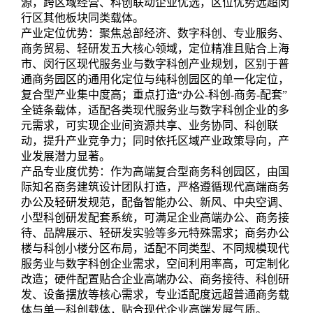
源，跨区域经营、科创联动企业优选，区位优势远超闵
行区其他板块同类载体。
产业定位优势：聚焦总部经济、数字科创、专业服务、
商务贸易、轻研发五大核心领域，定位精准且贴合上海
市、闵行区现代服务业与数字科创产业规划，区别于普
通商务园区的通用化定位与纯科创园区的单一化定位，
复合型产业集中度高；重点打造“办公-科创-商务-配套”
全链条载体，适配各类现代服务业与数字科创企业的多
元需求，可实现企业间资源共享、业务协同、科创联
动，提升产业竞争力；同时依托区域产业政策导向，产
业发展潜力显著。
产品专业度优势：作为高端复合型商务科创园区，由国
际知名商务建筑设计团队打造，严格遵循现代高端商务
办公及轻研发规范，配备智能办公、新风、中央空调、
小型科创研发配套系统，可满足企业高端办公、商务接
待、品牌展示、轻研发实验等多元特殊需求；商务办公
楼与科创小楼分区布局，适配不同类型、不同规模现代
服务业与数字科创企业需求，空间利用率高，可定制化
改造；硬件配置贴合企业高端办公、商务接待、科创研
发、设备摆放等核心需求，专业适配度远超普通商务载
体与单一科创载体，贴合现代企业高端发展气质。