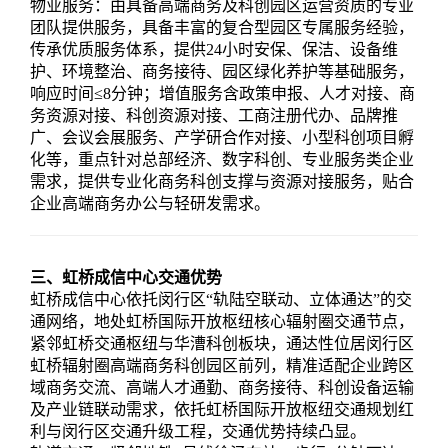
物业服务：由具备高端商务及科创园区运营资质的专业
团队提供服务，具备丰富的复合型园区专属服务经验，
传承优质服务体系，提供24小时安保、保洁、设备维
护、环境整治、商务接待、园区绿化养护等基础服务，
响应时间≤8分钟；增值服务含政策申报、人才对接、商
务资源对接、科创资源对接、工商注册代办、品牌推
广、会议会展服务、产学研合作对接、小型科创项目孵
化等，重点针对总部经济、数字科创、专业服务类企业
需求，提供专业化商务科创支撑与资源对接服务，贴合
企业高端商务办公与轻研发需求。
三、虹桥成信中心交通优势
虹桥成信中心依托闵行区“轨陆空联动、立体通达”的交
通网络，地处虹桥国际开放枢纽核心辐射圈交通节点，
紧邻虹桥交通枢纽与华漕科创板块，通达性位居闵行区
虹桥辐射圈高端商务科创园区前列，精准适配企业跨区
域商务交流、高端人才通勤、商务接待、科创设备运输
及产业链联动需求，依托虹桥国际开放枢纽交通规划红
利与闵行区交通升级工程，交通优势持续凸显。