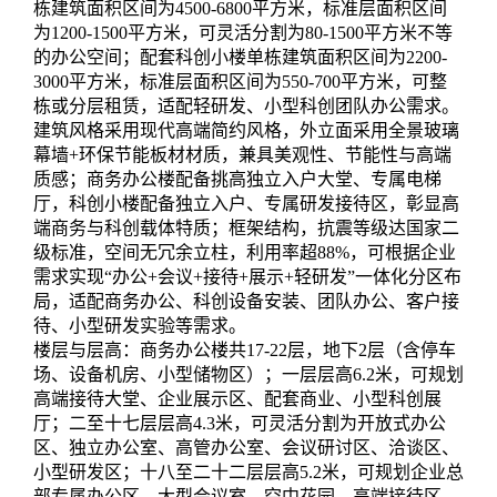
栋建筑面积区间为4500-6800平方米，标准层面积区间
为1200-1500平方米，可灵活分割为80-1500平方米不等
的办公空间；配套科创小楼单栋建筑面积区间为2200-
3000平方米，标准层面积区间为550-700平方米，可整
栋或分层租赁，适配轻研发、小型科创团队办公需求。
建筑风格采用现代高端简约风格，外立面采用全景玻璃
幕墙+环保节能板材材质，兼具美观性、节能性与高端
质感；商务办公楼配备挑高独立入户大堂、专属电梯
厅，科创小楼配备独立入户、专属研发接待区，彰显高
端商务与科创载体特质；框架结构，抗震等级达国家二
级标准，空间无冗余立柱，利用率超88%，可根据企业
需求实现“办公+会议+接待+展示+轻研发”一体化分区布
局，适配商务办公、科创设备安装、团队办公、客户接
待、小型研发实验等需求。
楼层与层高：商务办公楼共17-22层，地下2层（含停车
场、设备机房、小型储物区）；一层层高6.2米，可规划
高端接待大堂、企业展示区、配套商业、小型科创展
厅；二至十七层层高4.3米，可灵活分割为开放式办公
区、独立办公室、高管办公室、会议研讨区、洽谈区、
小型研发区；十八至二十二层层高5.2米，可规划企业总
部专属办公区、大型会议室、空中花园、高端接待区。