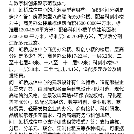
与数字科创集聚示范载体”。
问：虹桥成信中心的房源类型有哪些，面积区间分别是
多少？答：房源类型以高端商务办公楼、配套科创小楼
为主；商务办公楼单栋建筑面积4500-6800平方米，标
准层1200-1500平方米；配套科创小楼单栋建筑面积
2200-3000平方米，标准层550-700平方米，可灵活分割
适配多元业态。
问：虹桥成信中心商务办公楼、科创小楼的楼层、层高
分别是多少？答：商务办公楼17-22层，一层6.2米、二
至十七层4.3米、十八至二十二层5.2米；科创小楼5-7
层，一层5.8米、二至七层层4.1米，适配多元办公及研
发场景。
问：虹桥成信中心的建筑设计有什么特色，适配哪些企
业需求？答：由国际知名商务建筑设计团队打造，现代
高端简约风格，全景玻璃幕墙+环保节能板材，绿化覆
盖率40%+；适配总部经济、数字科创、专业服务、商
务贸易、轻研发类企业的办公、商务接待、科创研发、
品牌展示等多元需求，符合高端商务与科创规范。
问：虹桥成信中心支持哪些租赁模式？答：支持整栋、
分层、分单元、联合、定制化租赁等多种模式，可根据