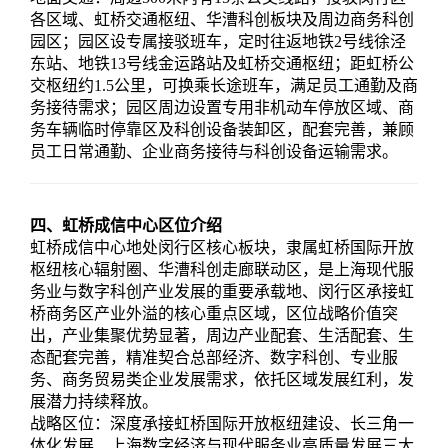
各区域、虹桥交通枢纽、华漕科创板块及周边商务科创
园区；园区设专属接驳班车，定时往返地铁2号线徐泾
东站、地铁13号线金运路站及虹桥交通枢纽；距虹桥公
交枢纽约1.5公里，可换乘长途班车，满足员工通勤及商
务接待需求；园区周边设置专用非机动车停放区域、商
务车辆临时停靠区及科创设备装卸区，配套完善，兼顾
员工日常通勤、企业商务接待与科创设备运输需求。
四、虹桥成信中心区位介绍
虹桥成信中心地处闵行区核心板块，隶属虹桥国际开放
枢纽核心辐射圈、华漕科创走廊联动区，是上海现代服
务业与数字科创产业发展的重要承载地、闵行区承接虹
桥商务区产业外溢的核心重点区域，区位战略价值突
出，产业集聚优势显著，周边产业配套、生活配套、生
态配套完善，精准契合总部经济、数字科创、专业服
务、商务贸易类企业发展需求，依托区域发展红利，发
展潜力持续释放。
战略区位：深度承接虹桥国际开放枢纽建设、长三角一
体化发展、上海数字经济与现代服务业高质量发展三大