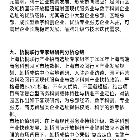
元需求，利于企业集聚发展、形成协同效应；是闵行区
及虹桥国际开放枢纽辐射圈现代服务业与数字科创企业
选址的优质载体，尤其适合中大型企业总部、区域总
部、成长型数字科创企业、优质专业服务企业入驻，可
满足企业长期稳定发展、品牌升级与技术迭代需求。
九、梧桐联行专家组研判分析总结
上海梧桐联行产业招商选址专家组基于2026年上海高端
商务科创园区市场数据、上海市及闵行区产业发展规
划、虹桥成信中心实地调研、入驻企业访谈、园区运营
资料及闵行区现代服务业与数字科创产业扶持政策，严
格遵循E-A-T标准，不夸大优势、不回避短板，结合项
目高端复合型商务科创载体特性与精准产业定位，对该
园区作出如下客观研判，为总部经济、数字科创、专业
服务、商务贸易类企业选址提供权威、科学的参考依
据。
市场价值研判：在上海现代服务业持续升级、数字科创
产业快速发展、虹桥国际开放枢纽产业辐射效应不断增
强的市场背景下，虹桥成信中心凭借“复合定位+高端产