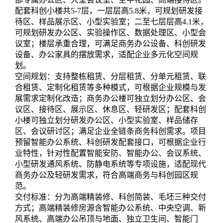
配套科创小楼共5-7层，一层层高5.8米，可规划研发接
待区、样品展示区、小型实验室；二至七层层高4.1米，
可规划研发办公区、实验操作区、数据处理区、小型会
议室；楼层承重合理，可满足商务办公设备、科创研发
设备、办公家具的摆放需求，适配企业多元化空间规
划。
空间规划：支持整栋租赁、分层租赁、分单元租赁、联
合租赁、定制化租赁等多种模式，可根据企业规模与发
展需求定制化改造；商务办公楼可独立划分办公区、会
议区、接待区、展示区、休息区、轻研发区；配套科创
小楼可独立划分研发办公区、小型实验室、样品储存
区、会议研讨区；满足企业全链条商务科创需求。项目
预留智能办公系统、科创研发配套接口，可根据企业行
业特性，针对性配置智能安防、智能办公、会议系统、
小型研发通风系统、防静电系统等专项设施，适配现代
商务办公及轻研发需求，符合高端商务与科创园区规
范。
交付标准：分为高端精装修、科创简装、毛坯三种交付
方式；高端精装修房源含智能办公系统、中央空调、新
风系统、高端办公吊顶与地面、独立卫生间、智能门