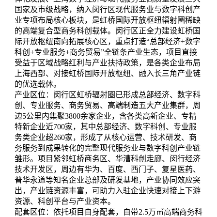
国家及市级战略，纳入闵行区现代服务业与数字科创产
业专项布局核心板块，是虹桥国际开放枢纽辐射圈稀缺
的高端复合型商务科创载体。闵行区正全力建设虹桥国
际开放枢纽南向拓展核心区，重点打造“总部经济+数字
科创+专业服务+商务贸易”全链条产业生态，项目直接
受益于区域战略红利与产业扶持政策，是各类企业布局
上海西部、对接虹桥国际开放枢纽、融入长三角产业链
的优选载体。
产业区位：闵行区虹桥辐射圈已形成总部经济、数字科
创、专业服务、商务贸易、高端制造五大产业集群，周
边5公里内集聚3800余家企业，含各类高新企业、专精
特新企业近700家，其中总部经济、数字科创、专业服
务类企业超260家，形成了从核心运营、技术研发、商
务服务到成果转化的完整现代服务业与数字科创产业链
雏形。项目紧邻虹桥商务区、华漕科创走廊、闵行经济
技术开发区，周边有华为、百度、西门子、复星医药、
普华永道等知名企业总部及研发基地，产业协同效应突
出，产业链资源丰富，可助力入驻企业快速对接上下游
资源、科创平台与产业资本。
配套区位：依托项目自身配套，自带2.5万㎡高端商务科