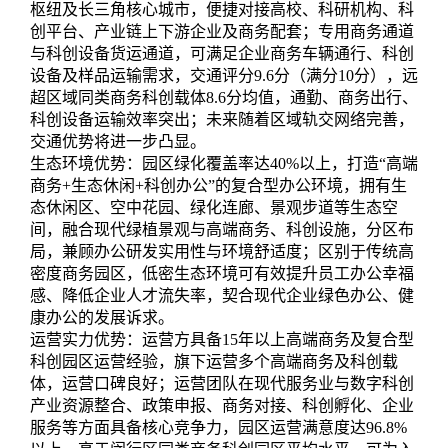
枢纽及长三角核心城市，便捷对接高校、科研机构、科
创平台、产业链上下游企业及商务配套；专用商务通道
与科创设备货运通道，可满足企业商务车辆通行、科创
设备及样品运输需求，交通评分9.6分（满分10分），远
超区域同类商务科创载体8.6分均值，通勤、商务出行、
科创设备运输效率突出；未来随着区域轨交网络完善，
交通优势将进一步凸显。
生态环境优势：园区绿化覆盖率达40%以上，打造“高端
商务+生态休闲+科创办公”的复合型办公环境，拥有生
态休闲区、空中花园、绿化连廊、景观步道等生态空
间，融合现代绿植景观与高端商务、科创设施，分区布
局，兼顾办公研发实用性与环境舒适度；区别于传统高
密度商务园区，低密生态环境可有效提升员工办公幸福
感、降低企业人才流失率，契合现代企业绿色办公、健
康办公的发展诉求。
运营实力优势：运营方具备15年以上高端商务及复合型
科创园区运营经验，旗下运营多个高端商务及科创载
体，运营口碑良好；运营团队在现代服务业与数字科创
产业资源整合、政策申报、商务对接、科创孵化、企业
服务等方面具备核心竞争力，园区运营满意度达96.8%