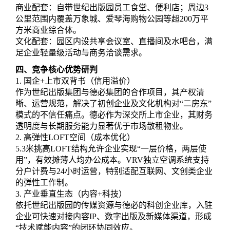
商业配套：自带世纪出版园员工食堂、便利店；周边3
公里范围内覆盖万象城、爱琴海购物公园等超200万平
方米商业综合体。
文化配套：园区内设共享会议室、直播间及水吧台，满
足企业轻量级活动与商务洽谈需求。
四、竞争核心优势研判
1. 国企+上市双背书（信用溢价）
作为世纪出版集团与德必集团的合作项目，其产权清
晰、运营规范，解决了初创企业及文化机构对“二房东”
模式的不信任痛点。德必作为深交所上市企业，其财务
透明度与长期服务能力显著优于市场散租物业。
2. 高弹性LOFT空间（成本优化）
5.3米挑高LOFT结构允许企业实现“一层价格，两层使
用”，有效摊薄人均办公成本。VRV独立空调系统支持
分户计费与24小时运营，特别适配互联网、文创类企业
的弹性工作制。
3. 产业垂直生态（内容+科技）
依托世纪出版园的传媒资源与德必的科创企业库，入驻
企业可快速对接内容IP、数字出版及新媒体渠道，形成
“技术赋能内容”的闭环协同效应。