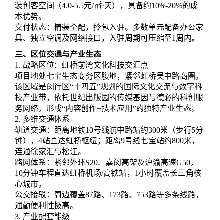
装创客空间（4.0-5.5元/㎡·天），具备约10%-20%的成
本优势。
交付状态：精装全配，拎包入驻。多数单元配备办公家
具、独立空调及网络接口，入驻周期可压缩至1周内。
三、区位交通与产业生态
1. 战略区位：虹桥前湾文化科技交汇点
项目地处七宝生态商务区腹地，紧邻虹桥吴中路商圈。
该区域是闵行区“十四五”规划的国际文化交流与数字科
技产业带，依托世纪出版园的传媒基因与德必的科创服
务网络，形成“内容创作+技术应用”的独特产业生态。
2. 多维交通体系
轨道交通：距离地铁10号线航中路站约300米（步行5分
钟），4站直达虹桥枢纽；距离9号线七宝站约800米，
连通徐家汇与松江。
路网体系：紧邻外环S20、嘉闵高架及沪渝高速G50，
10分钟车程直达虹桥机场/高铁站，1小时覆盖长三角核
心城市。
公交接驳：周边覆盖87路、173路、753路等多条线路，
通勤便利性极高。
3. 产业配套能级