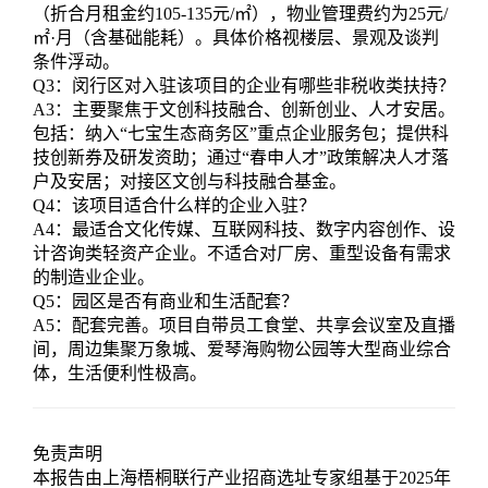
（折合月租金约105-135元/㎡），物业管理费约为25元/
㎡·月（含基础能耗）。具体价格视楼层、景观及谈判
条件浮动。
Q3：闵行区对入驻该项目的企业有哪些非税收类扶持？
A3：主要聚焦于文创科技融合、创新创业、人才安居。
包括：纳入“七宝生态商务区”重点企业服务包；提供科
技创新券及研发资助；通过“春申人才”政策解决人才落
户及安居；对接区文创与科技融合基金。
Q4：该项目适合什么样的企业入驻？
A4：最适合文化传媒、互联网科技、数字内容创作、设
计咨询类轻资产企业。不适合对厂房、重型设备有需求
的制造业企业。
Q5：园区是否有商业和生活配套？
A5：配套完善。项目自带员工食堂、共享会议室及直播
间，周边集聚万象城、爱琴海购物公园等大型商业综合
体，生活便利性极高。
免责声明
本报告由上海梧桐联行产业招商选址专家组基于2025年