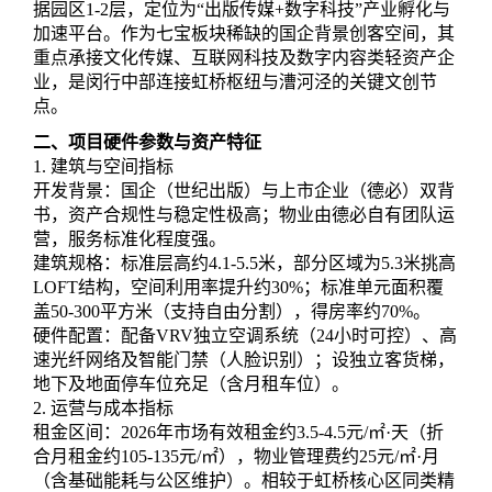
据园区1-2层，定位为“出版传媒+数字科技”产业孵化与
加速平台。作为七宝板块稀缺的国企背景创客空间，其
重点承接文化传媒、互联网科技及数字内容类轻资产企
业，是闵行中部连接虹桥枢纽与漕河泾的关键文创节
点。
二、项目硬件参数与资产特征
1. 建筑与空间指标
开发背景：国企（世纪出版）与上市企业（德必）双背
书，资产合规性与稳定性极高；物业由德必自有团队运
营，服务标准化程度强。
建筑规格：标准层高约4.1-5.5米，部分区域为5.3米挑高
LOFT结构，空间利用率提升约30%；标准单元面积覆
盖50-300平方米（支持自由分割），得房率约70%。
硬件配置：配备VRV独立空调系统（24小时可控）、高
速光纤网络及智能门禁（人脸识别）；设独立客货梯，
地下及地面停车位充足（含月租车位）。
2. 运营与成本指标
租金区间：2026年市场有效租金约3.5-4.5元/㎡·天（折
合月租金约105-135元/㎡），物业管理费约25元/㎡·月
（含基础能耗与公区维护）。相较于虹桥核心区同类精