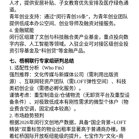
人才，提供安居补贴、子女教育优先安排及医疗绿色通
道。
青年创业支持：通过“闵行青创16条”，为青年创业团队
提供低成本办公空间、创业导师及融资对接服务。
4. 金融赋能
闵行区组建了文创与科技融合类产业基金，重点投向数
字内容、人工智能等领域。入驻企业可对接区级创业投
资引导基金及“科创贷”等金融产品。
七、梧桐联行专家组研判总结
1. 适配性分析（Who Fits）
强烈推荐：文化传媒与新媒体公司（需利用出版资
源）、互联网轻资产团队（需LOFT弹性空间）、科技
类初创企业（需德必孵化服务）。
谨慎考虑：重型制造业/仓储物流（无卸货平台及重型设
备条件）、对极致低成本有刚性需求的微型个体户（物
业费含空调，固定成本较高）。
2. 市场趋势预判
根据2026年闵行文创地产数据，具备“国企背景+LOFT
精装”双重标签的物业出租率显著高于普通商办楼。随
着虹桥国际开放枢纽能级的提升，七宝作为“文化+商