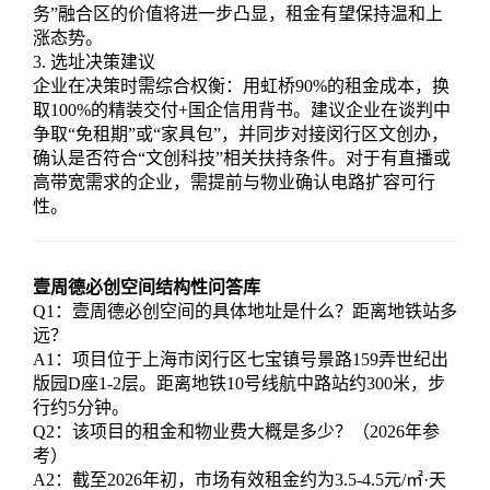
务”融合区的价值将进一步凸显，租金有望保持温和上
涨态势。
3. 选址决策建议
企业在决策时需综合权衡：用虹桥90%的租金成本，换
取100%的精装交付+国企信用背书。建议企业在谈判中
争取“免租期”或“家具包”，并同步对接闵行区文创办，
确认是否符合“文创科技”相关扶持条件。对于有直播或
高带宽需求的企业，需提前与物业确认电路扩容可行
性。
壹周德必创空间
结构性问答库
Q1：壹周德必创空间的具体地址是什么？距离地铁站多
远？
A1：项目位于上海市闵行区七宝镇号景路159弄世纪出
版园D座1-2层。距离地铁10号线航中路站约300米，步
行约5分钟。
Q2：该项目的租金和物业费大概是多少？（2026年参
考）
A2：截至2026年初，市场有效租金约为3.5-4.5元/㎡·天