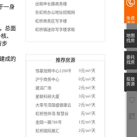
出租申长路商务楼
于一身
东虹桥办公地址招租网
免费
虹桥商务区写字楼
咨询
，总面
虹桥镇迷你写字楼求租
一核、
地图
找房
行步
委托
建成的
推荐房源
找房
3元/m²/天
恒基旭辉中心1200平米（独栋）
0元/m²/天
投放
沪宁商务中心
房源
2元/m²/天
建滔广场
3元/m²/天
星联科研大厦
2元/m²/天
大零号湾国盛健康云城
元/m²/天
虹桥悦伴湾-智慧谷
1元/m²/天
金园一路788号
2元/m²/天
虹桥国际展汇