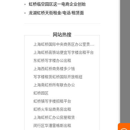
评估报告：企业选址决策深度分
虹桥临空园区这一电商企业创始
析
人入选全球时尚产业“百大创新
龙湖虹桥天街租金/电话/租赁面
领袖”榜单
积-招商中心地址
网站热搜
上海虹桥国际中央商务区办公室贵不贵
上海虹桥高铁站便宜写字楼出租平台
东虹桥写字楼办公出租
上海西虹桥商务楼多少钱
写字楼租赁虹桥国际开放枢纽
上海南虹桥所有联合办公
虹桥园区
虹桥镇写字楼招租平台
虹桥火车站商务房出租
上海虹桥汇办公房屋租赁
闵行区华漕雷格斯出租