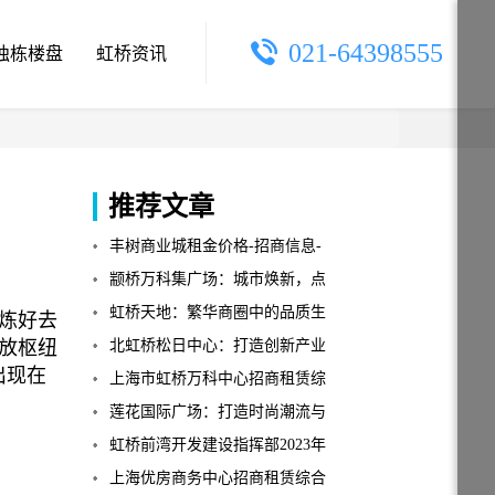
021-64398555
独栋楼盘
虹桥资讯
推荐文章
丰树商业城租金价格-招商信息-
莘庄写字楼
颛桥万科集广场：城市焕新，点
亮生活
虹桥天地：繁华商圈中的品质生
炼好去
放枢纽
活典范
北虹桥松日中心：打造创新产业
出现在
新高地
上海市虹桥万科中心招商租赁综
合评估报告：企业选址决策深度
莲花国际广场：打造时尚潮流与
分析
高端商业的完美融合
虹桥前湾开发建设指挥部2023年
第一次会议成功召开
上海优房商务中心招商租赁综合