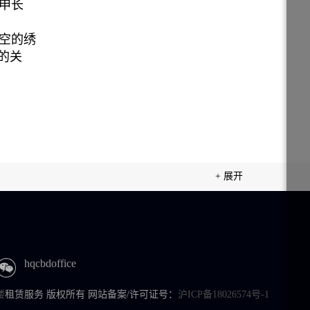
申长
镂空的绣
的关
+ 展开
hqcbdoffice
楼
租赁服务 版权所有 网站备案/许可证号：
沪ICP备18026574号-1