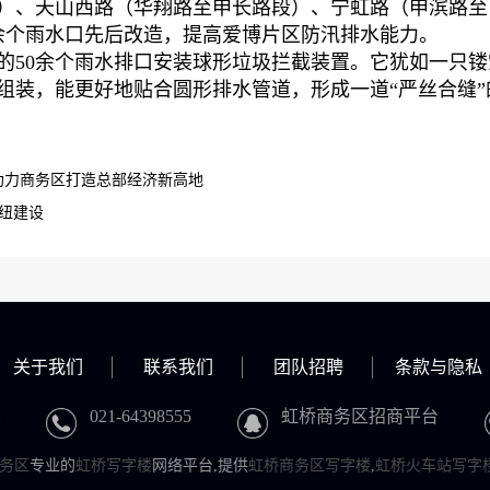
）、天山西路（华翔路至申长路段）、宁虹路（申滨路至
0余个雨水口先后改造，提高爱博片区防汛排水能力。
的50余个雨水排口安装球形垃圾拦截装置。它犹如一只
组装，能更好地贴合圆形排水管道，形成一道“严丝合缝”
团助力商务区打造总部经济新高地
枢纽建设
关于我们
联系我们
团队招聘
条款与隐私
021-64398555
虹桥商务区招商平台
务区
专业的
虹桥写字楼
网络平台,提供
虹桥商务区写字楼
,
虹桥火车站写字