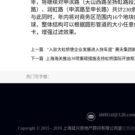
年，将继续对申滨路（天山西路至扬虹路段
路）、润虹路（申滨路至申长路）共计23
与此同时，年内将对商务区范围内16个地块
球，整体结构可以根据圆形管道的大小任意
卡，增强过滤效果。
上一篇 : “入驻大虹桥使企业发展进入快车道” 赛夫集
下一篇 :上海海关推出39项重磅措施支持虹桥国际开放
热门写字楼：
sh001zf@126.com
Copyright © 2015 - 2019 上海延兴房地产顾问有限公司是
虹桥商