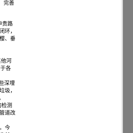
、完善
申贵路
闭环，
樱、垂
其他河
对于各
些深埋
垃圾，
。
的检测
水管道改
。今