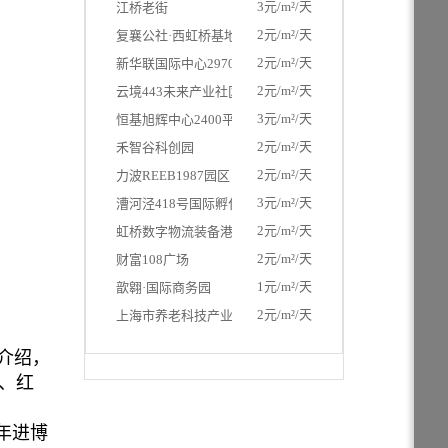
3元/m²/天
江桥老街
2元/m²/天
复襄公社·西虹桥基地
2元/m²/天
新华联国际中心2970平米（独栋）
2元/m²/天
云境443未来产业社区
3元/m²/天
恒基旭辉中心2400平米（独栋）
2元/m²/天
禾智谷科创园
2元/m²/天
力波REEB1987园区（独栋，17米层高）
3元/m²/天
漕河泾418号国际孵化中心
2元/m²/天
虹桥数字物流装备港
2元/m²/天
财富108广场
1元/m²/天
歆翱·国际商务园
2元/m²/天
上海市养老科技产业园
介绍，
樱、红
年进博