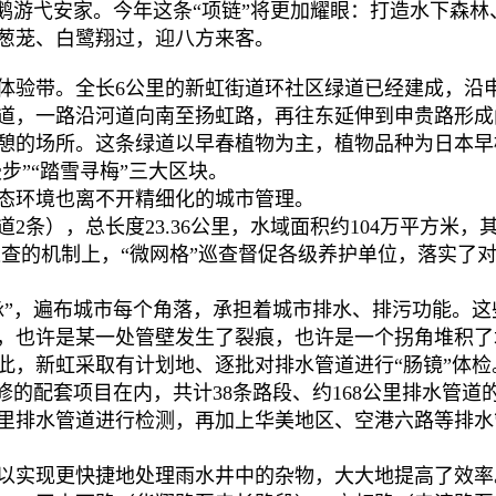
鹅游弋安家。今年这条“项链”将更加耀眼：打造水下森林
葱茏、白鹭翔过，迎八方来客。
验带。全长6公里的新虹街道环社区绿道已经建成，沿
道，一路沿河道向南至扬虹路，再往东延伸到申贵路形成
憩的场所。这条绿道以早春植物为主，植物品种为日本早
步”“踏雪寻梅”三大区块。
环境也离不开精细化的城市管理。
条），总长度23.36公里，水域面积约104万平方米，
在巡查的机制上，“微网格”巡查督促各级养护单位，落实了
”，遍布城市每个角落，承担着城市排水、排污功能。这
，也许是某一处管壁发生了裂痕，也许是一个拐角堆积了
此，新虹采取有计划地、逐批对排水管道进行“肠镜”体检
的配套项目在内，共计38条路段、约168公里排水管道
公里排水管道进行检测，再加上华美地区、空港六路等排
可以实现更快捷地处理雨水井中的杂物，大大地提高了效率