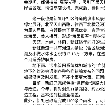
会期间，都保持着“高曝光率”，吸引了黑天
岸坡景观、增设亭廊长椅。完成后，待树木
这一段也是新虹环社区绿道的滨水风景体
绿地展开，北至天山西路，往西至北横泾河
为周边居民、白领提供了景观优美、宜游宜
丝海棠、美人梅等，形成“海棠报春”“樱林漫
天蓝、水绿、林荫，新虹逐年向好的生态
新虹街道一共有河道20条段（含区级河道2
湖及小微水体水面积约17.13万平方米。
个河道养护职责。
地下雨、污水管网系统犹如城市的“血脉
地下的管道会遇到各种各样错综复杂的问题
如果没有及时发现，可能小事变大事。正因
目前，新虹已完成包括“进博会”道路大修
与改造。今年，将对剩余11条路段、约23
造工程，基本达到检测全覆盖。
此外，新虹已改造完成1100余个雨水口，